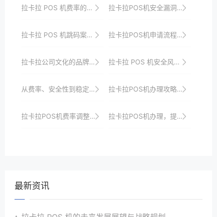
拉卡拉 POS 机费率的计算方式
拉卡拉POS机安全漏洞及防范措施
拉卡拉 POS 机跳码案例分析
拉卡拉POS机申请流程中的常见问题与解决方案
拉卡拉公司文化的品牌塑造
拉卡拉 POS 机安全风险评估
从费率、安全性到稳定性：全面解读拉卡拉POS机
拉卡拉POS机办理攻略：解锁更多支付选择
拉卡拉POS机费率调整的因素
拉卡拉POS机办理，提升您的客户满意度
最新资讯
拉卡拉 POS 机的未来发展展望与战略规划