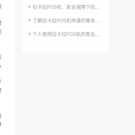
的
拉卡拉POS机：安全保障下的快速办理之道
了解拉卡拉POS机申请的基本要求
付
能
个人使用拉卡拉POS机的售后服务体验
店
队
环
提
设
算