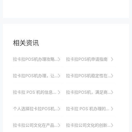
相关资讯
拉卡拉POS机办理攻略：提升商户支付效率的秘籍
拉卡拉POS机申请指南
拉卡拉POS机办理，让您的店铺与时俱进
拉卡拉POS机稳定性在不同场景下的表现与要求
拉卡拉 POS 机的信息加密技术解析
拉卡拉POS机，满足商家与消费者的双重需求
个人选择拉卡拉POS机的理由
拉卡拉 POS 机办理的流程优化建议
拉卡拉公司文化在产品中的体现
拉卡拉公司文化的创新精神