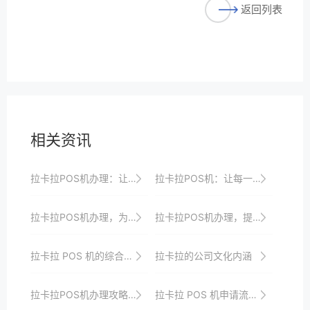
返回列表
相关资讯
拉卡拉POS机办理：让支付更加简单便捷
拉卡拉POS机：让每一分钱都花在刀刃上
拉卡拉POS机办理，为您的店铺赋予新活力
拉卡拉POS机办理，提升您的收款效率
拉卡拉 POS 机的综合服务体系与用户满意度
拉卡拉的公司文化内涵
拉卡拉POS机办理攻略：拓宽你的支付选择
拉卡拉 POS 机申请流程全知晓