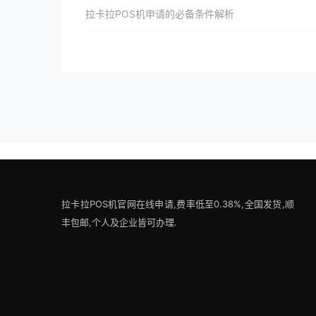
拉卡拉POS机申请的必备条件解析
拉卡拉POS机官网在线申请,费率低至0.38%,全国发货,顺
丰包邮,个人及企业皆可办理.