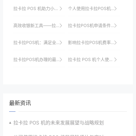
拉卡拉 POS 机助力小微企业收款的优势
个人使用拉卡拉POS机的风险防控体系建设与实践
高效收银新工具——拉卡拉POS机办理体验分享
拉卡拉POS机申请条件解读
拉卡拉POS机：满足全球支付需求的新选择
影响拉卡拉POS机费率的因素分析
拉卡拉POS机办理的最佳时机与地点选择
拉卡拉 POS 机个人使用的售后服务
最新资讯
拉卡拉 POS 机的未来发展展望与战略规划