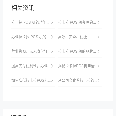
相关资讯
拉卡拉 POS 机的功能特点与应用优势
拉卡拉 POS 机办理的合同条款要点
办理拉卡拉 POS 机的费用明细
高效、安全、便捷——拉卡拉POS机申请体验分享
营业执照、法人身份证……拉卡拉POS机申请资料详解
拉卡拉 POS 机的品牌影响力与市场推广
提高支付便利性，办理拉卡拉POS机有效提升服务质量
揭秘拉卡拉POS机申请背后的审核机制与安全保障
如何降低拉卡拉POS机费率
从公司文化看拉卡拉的用户体验追求