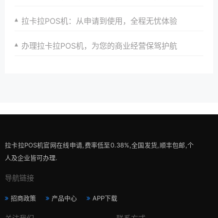
拉卡拉POS机：从申请到使用，全程无忧体验
办理拉卡拉POS机，为您的商业经营保驾护航
拉卡拉POS机官网在线申请,费率低至0.38%,全国发货,顺丰包邮,个
人及企业皆可办理.
导航链接
招商政策
产品中心
APP下载