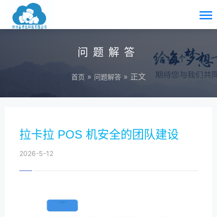
问题解答
»
» 正文
首页
问题解答
拉卡拉 POS 机安全的团队建设
2026-5-12