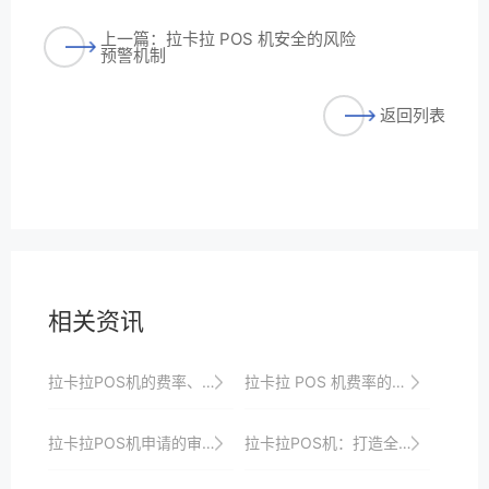
上一篇：拉卡拉 POS 机安全的风险
预警机制
返回列表
相关资讯
拉卡拉POS机的费率、安全与稳定性综合分析
拉卡拉 POS 机费率的长期稳定性分析
拉卡拉POS机申请的审核机制与个人和公司的信用关系
拉卡拉POS机：打造全新的商业生态圈