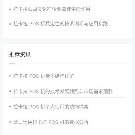
拉卡拉公司文化在企业管理中的作用
拉卡拉 POS 机稳定性的技术创新与应用实践
推荐资讯
拉卡拉 POS 机费率结构详解
拉卡拉 POS 机的技术发展趋势与市场需求预测
拉卡拉 POS 机个人使用的功能探索
公司运用拉卡拉 POS 机的数据分析