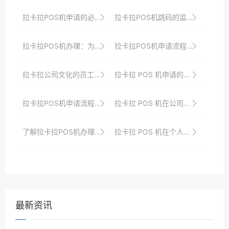
拉卡拉POS机申请的必备条件解析
拉卡拉POS机跳码的监管政策与行业自律要求
拉卡拉POS机办理：为你的支付提供更多可能性
拉卡拉POS机申请流程详解，一站式服务更省心
拉卡拉公司文化的员工培训与发展
拉卡拉 POS 机申请的资格审核标准与流程
拉卡拉POS机申请流程中的常见问题与解决方案
拉卡拉 POS 机在公司营销中的作用
了解拉卡拉POS机办理，畅享支付便利
拉卡拉 POS 机在个人创业中的支付利器
最新资讯