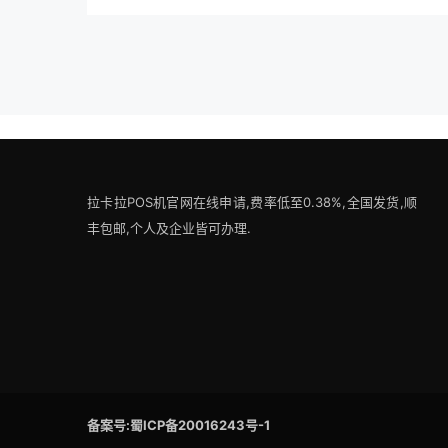
拉卡拉POS机官网在线申请,费率低至0.38%,全国发货,顺
丰包邮,个人及企业皆可办理.
备案号:蜀ICP备20016243号-1