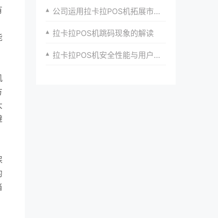
有
公司运用拉卡拉POS机拓展市场份额的策略研究
，
拉卡拉POS机跳码现象的解读
能
拉卡拉POS机安全性能与用户信任关系的建立
机
方
大
避
保
的
当