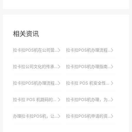
相关资讯
拉卡拉POS机在公司营销中的作用
拉卡拉POS机办理流程优化，提升商户服务体验
拉卡拉公司文化的传承与发展
拉卡拉POS机办理指南：一站式解决支付问题
拉卡拉POS机办理流程中的数据保护与隐私安全
拉卡拉 POS 机安全性相关类
拉卡拉 POS 机跳码的市场影响与应对
拉卡拉POS机办理，为您的店铺提供更多增值服务
办理拉卡拉POS机，让您的店铺变得更具竞争力
拉卡拉POS机申请的资格审核要点与个人和公司的合规要求