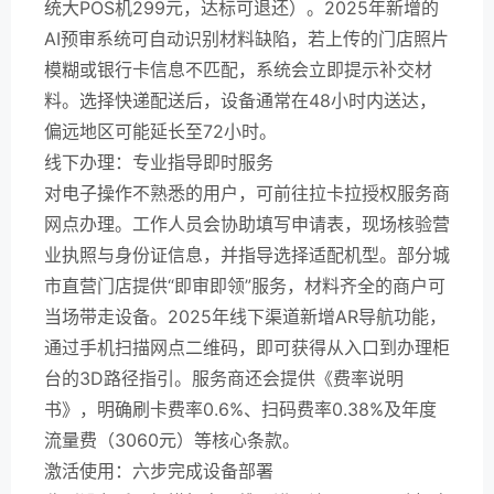
统大POS机299元，达标可退还）。2025年新增的
AI预审系统可自动识别材料缺陷，若上传的门店照片
模糊或银行卡信息不匹配，系统会立即提示补交材
料。选择快递配送后，设备通常在48小时内送达，
偏远地区可能延长至72小时。
线下办理：专业指导即时服务
对电子操作不熟悉的用户，可前往拉卡拉授权服务商
网点办理。工作人员会协助填写申请表，现场核验营
业执照与身份证信息，并指导选择适配机型。部分城
市直营门店提供“即审即领”服务，材料齐全的商户可
当场带走设备。2025年线下渠道新增AR导航功能，
通过手机扫描网点二维码，即可获得从入口到办理柜
台的3D路径指引。服务商还会提供《费率说明
书》，明确刷卡费率0.6%、扫码费率0.38%及年度
流量费（3060元）等核心条款。
激活使用：六步完成设备部署