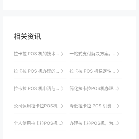
相关资讯
拉卡拉 POS 机的技术创新与突破
一站式支付解决方案，拉卡拉POS机助力商户轻松管理资金
拉卡拉 POS 机办理的增值服务介绍
拉卡拉 POS 机稳定性的环境适应性
拉卡拉 POS 机申请与其他品牌的比较
简化拉卡拉POS机办理流程的技巧
公司运用拉卡拉POS机实现供应链金融支付的创新模式
降低拉卡拉 POS 机费率的技巧分享
个人使用拉卡拉POS机的财务管理软件集成与应用
办理拉卡拉POS机，为您的店铺打开新商机