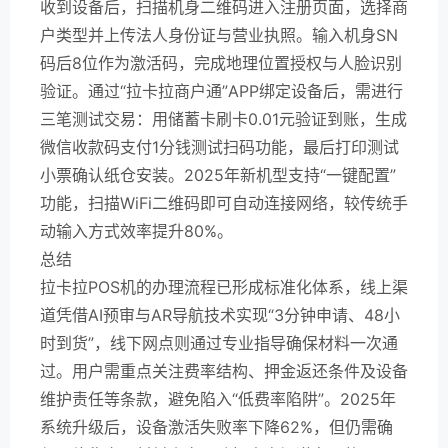
收到设备后，扫描机身二维码进入注册页面，选择商
户类型并上传法人身份证与营业执照。输入机身SN
码后8位作为激活码，完成地理位置授权与人脸识别
验证。通过“拉卡拉商户通”APP绑定设备后，需进行
三笔测试交易：用储蓄卡刷卡0.01元验证到账，生成
微信收款码支付1分钱测试扫码功能，最后打印测试
小票确认纸仓安装。2025年新机型支持“一键配置”
功能，扫描WiFi二维码即可自动连接网络，较传统手
动输入方式效率提升80%。
总结
拉卡拉POS机的办理流程已形成标准化体系，线上渠
道凭借AI预审与AR导航技术实现“3分钟申请、48小
时到货”，线下网点则通过专业指导确保材料一次通
过。用户需重点关注费率结构、押金返还条件及设备
维护责任等条款，避免陷入“低费率陷阱”。2025年
系统升级后，设备激活失败率下降62%，但仍需确