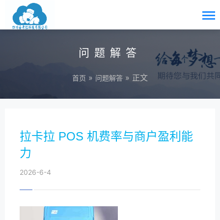
问题解答
»
» 正文
首页
问题解答
拉卡拉 POS 机费率与商户盈利能
力
2026-6-4