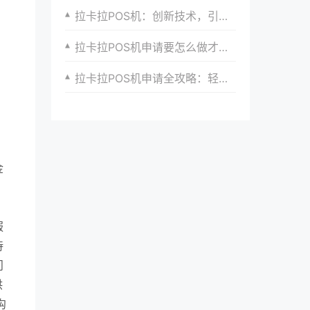
拉卡拉POS机：创新技术，引领支付新时代
拉卡拉POS机申请要怎么做才能快速通过？
拉卡拉POS机申请全攻略：轻松开启便捷支付新时代
金
服
待
问
供
沟