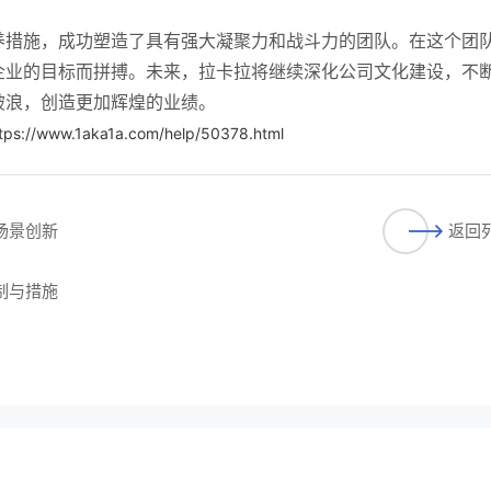
养措施，成功塑造了具有强大凝聚力和战斗力的团队。在这个团
企业的目标而拼搏。未来，拉卡拉将继续深化公司文化建设，不
破浪，创造更加辉煌的业绩。
tps://www.1aka1a.com/help/50378.html
场景创新
返回
制与措施