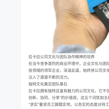
拉卡拉公司文化与团队协作精神的培养
在当今竞争激烈的商业环境中，企业文化与团
技领域的领军企业，深谙此道，始终将公司文
注入了源源不断的活力。
独特文化奠定团队基石
拉卡拉拥有独特且富有魅力的公司文化，它不
创新、协同、分享”的价值观，这五个词犹如五
“求实”要求员工脚踏实地，以务实的态度对待