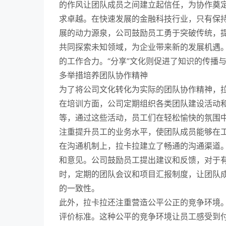
的作风让团队成员之间建立起信任，为协作奠定
求卓越。在快速发展的金融科技行业，只有保持
展的动力源泉，公司鼓励员工勇于突破传统，
共同探索未知领域，为企业带来新的发展机遇。
的工作合力。“分享”文化则促进了知识的传播
多举措培养团队协作精神
为了将公司文化转化为实际的团队协作精神，
在培训方面，公司定期组织各类团队建设活动
等，通过这些活动，员工们在轻松愉快的氛围
注重提升员工的业务水平，使团队成员能够在
在沟通机制上，拉卡拉建立了畅通的沟通渠道
和意见。公司鼓励员工提出建议和反馈，对于
时，定期的团队会议和项目汇报制度，让团队
的一致性。
此外，拉卡拉还注重营造公平公正的竞争环境
评价标准。这种公平的竞争环境让员工感受到