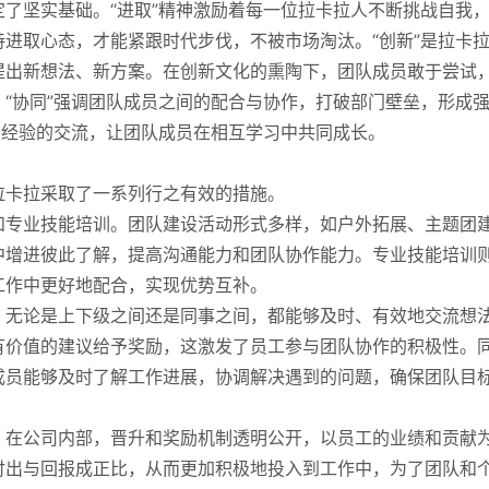
了坚实基础。“进取”精神激励着每一位拉卡拉人不断挑战自我
进取心态，才能紧跟时代步伐，不被市场淘汰。“创新”是拉卡
提出新想法、新方案。在创新文化的熏陶下，团队成员敢于尝试
“协同”强调团队成员之间的配合与协作，打破部门壁垒，形成
与经验的交流，让团队成员在相互学习中共同成长。
拉卡拉采取了一系列行之有效的措施。
和专业技能培训。团队建设活动形式多样，如户外拓展、主题团
中增进彼此了解，提高沟通能力和团队协作能力。专业技能培训
工作中更好地配合，实现优势互补。
。无论是上下级之间还是同事之间，都能够及时、有效地交流想
有价值的建议给予奖励，这激发了员工参与团队协作的积极性。
成员能够及时了解工作进展，协调解决遇到的问题，确保团队目
。在公司内部，晋升和奖励机制透明公开，以员工的业绩和贡献
付出与回报成正比，从而更加积极地投入到工作中，为了团队和