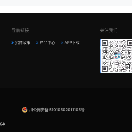
导航链接
关注我们
招商政策
产品中心
APP下载
川公网安备 51010502011105号
所有