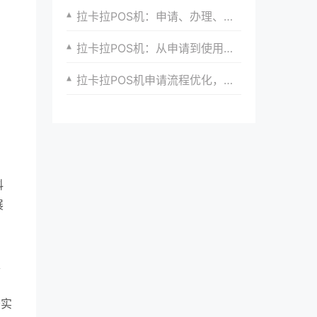
拉卡拉POS机：申请、办理、使用的全流程指南
拉卡拉POS机：从申请到使用，全程无忧体验
拉卡拉POS机申请流程优化，助力小微商户成长
科
展
、
务实