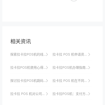
相关资讯
探索拉卡拉POS机的线上申请渠道
拉卡拉 POS 机申请资料准备指南
拉卡拉POS机使用心得：流畅操作，高效收款
拉卡拉POS机办理指南：解锁商业支付新选择
探讨拉卡拉POS机跳码的治理措施与行业自律
拉卡拉 POS 机在不同商业场景下的综合解决方案
拉卡拉 POS 机对公司业务拓展的支持
拉卡拉POS机：支付方式的创新与变革