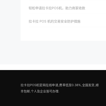
轻松申请拉卡拉POS机，助力商家收款
拉卡拉 POS 机的交易安全防护措施
拉卡拉POS机官网在线申请,费率低至0.38%,全国发货,顺
丰包邮,个人及企业皆可办理.