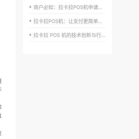
商户必知：拉卡拉POS机申请流程中的安全保障
拉卡拉POS机：让支付更简单，更安全的申请指南
拉卡拉 POS 机的技术创新与行业发展趋势
用
不
保
筑
应