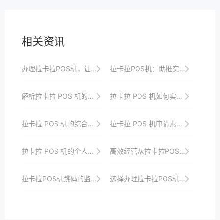
相关资讯
办理拉卡拉POS机，让您的支付过程更加高效便捷
拉卡拉POS机：助推实体经济发展与互联网的深度融合
解析拉卡拉 POS 机的生态系统
拉卡拉 POS 机如何实现精准收款
拉卡拉 POS 机的综合优势与行业竞争力
拉卡拉 POS 机申请素材的准备步骤
拉卡拉 POS 机的个人使用评价与建议
高效经营从拉卡拉POS机开始：申请流程与优势解析
拉卡拉POS机跳码的监管政策与行业自律要求
选择办理拉卡拉POS机，让您的销售更加高效