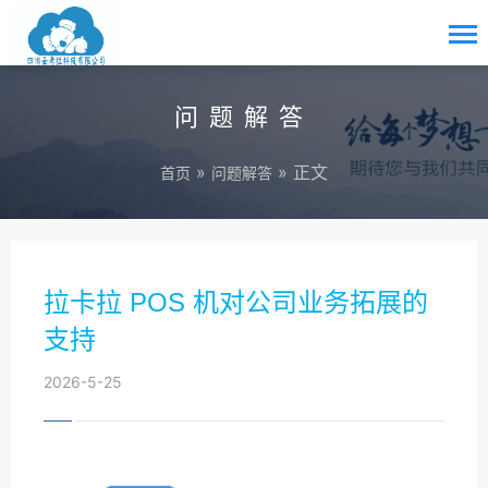
问题解答
»
» 正文
首页
问题解答
拉卡拉 POS 机对公司业务拓展的
支持
2026-5-25