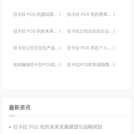
拉卡拉 POS 机跳码案例解读
拉卡拉 POS 机的费率安全稳定性综合分析
拉卡拉 POS 机的未来发展战略与市场布局
拉卡拉公司文化对企业发展的影响
拉卡拉公司文化在产品中的体现
拉卡拉 POS 机在个人创业中的支付支持
如何确保拉卡拉POS机交易安全，商家必看
拉卡拉POS机申请指南：为商户打造无忧支付环境
最新资讯
拉卡拉 POS 机的未来发展展望与战略规划