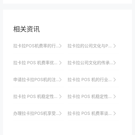
相关资讯
拉卡拉POS机费率的行业标准探讨
拉卡拉的公司文化与POS机行业可持续发展的战略思考
拉卡拉 POS 机费率优惠活动的参与方式
拉卡拉公司文化的传承与发展
申请拉卡拉POS机的注意事项与风险提示
拉卡拉 POS 机的行业地位与竞争态势
拉卡拉 POS 机稳定性与业务连续性
拉卡拉 POS 机稳定性相关类
办理拉卡拉POS机享受优质服务，开启全新支付体验
拉卡拉 POS 机费率谈判技巧分享