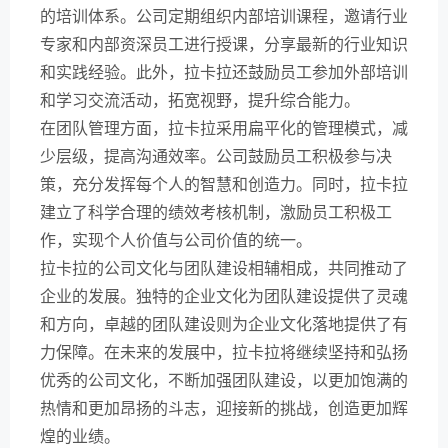
的培训体系。公司定期组织内部培训课程，邀请行业
专家和内部资深员工进行授课，分享最新的行业知识
和实践经验。此外，拉卡拉还鼓励员工参加外部培训
和学习交流活动，拓宽视野，提升综合能力。
在团队管理方面，拉卡拉采用扁平化的管理模式，减
少层级，提高沟通效率。公司鼓励员工积极参与决
策，充分发挥每个人的智慧和创造力。同时，拉卡拉
建立了科学合理的绩效考核机制，激励员工积极工
作，实现个人价值与公司价值的统一。
拉卡拉的公司文化与团队建设相辅相成，共同推动了
企业的发展。独特的企业文化为团队建设提供了灵魂
和方向，卓越的团队建设则为企业文化落地提供了有
力保障。在未来的发展中，拉卡拉将继续坚持和弘扬
优秀的公司文化，不断加强团队建设，以更加饱满的
热情和更加昂扬的斗志，迎接新的挑战，创造更加辉
煌的业绩。