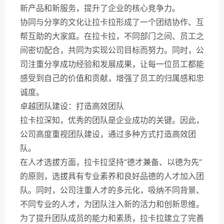
新产品和新服务，提升了企业的核心竞争力。
协同与分享的文化让拉卡拉形成了一个团结协作、互
帮互助的大家庭。在拉卡拉，不同部门之间、员工之
间密切配合，共同为实现公司目标而努力。同时，公
司注重分享成功经验和发展成果，让每一位员工都能
感受到自己的价值和贡献，增强了员工的归属感和忠
诚度。
卓越团队建设：打造高效团队
拉卡拉深知，优秀的团队是企业成功的关键。因此，
公司高度重视团队建设，通过多种方式打造高效团
队。
在人才选拔方面，拉卡拉坚持“德才兼备、以德为先”
的原则，选拔具有专业素养和良好品德的人才加入团
队。同时，公司注重人才的多元化，吸纳不同背景、
不同专业的人才，为团队注入新的活力和创新思维。
为了提升团队成员的能力和素质，拉卡拉建立了完善