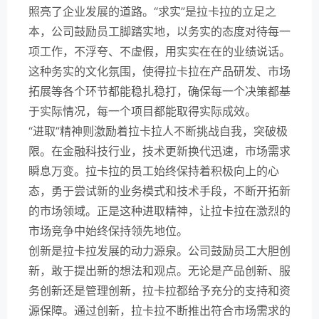
照亮了企业发展的道路。“求实”是拉卡拉的立足之
本，公司鼓励员工脚踏实地，以务实的态度对待每一
项工作，不浮夸、不虚假，用实实在在的业绩说话。
这种务实的文化氛围，使得拉卡拉在产品研发、市场
拓展等各个环节都能稳扎稳打，确保每一个决策都基
于实际情况，每一个项目都能取得实际成效。
“进取”精神则激励着拉卡拉人不断挑战自我，突破极
限。在金融科技行业，技术更新换代迅速，市场需求
瞬息万变。拉卡拉的员工始终保持着积极向上的心
态，勇于尝试新的业务模式和技术手段，不断开拓新
的市场领域。正是这种进取精神，让拉卡拉在激烈的
市场竞争中始终保持领先地位。
创新是拉卡拉发展的动力源泉。公司鼓励员工大胆创
新，敢于提出新的想法和观点。无论是产品创新、服
务创新还是管理创新，拉卡拉都给予充分的支持和资
源保障。通过创新，拉卡拉不断推出符合市场需求的