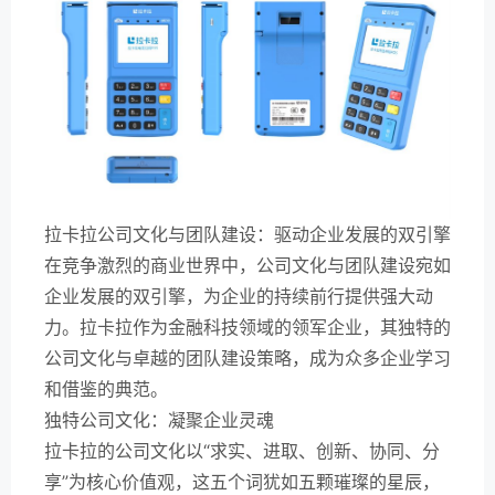
拉卡拉公司文化与团队建设：驱动企业发展的双引擎
在竞争激烈的商业世界中，公司文化与团队建设宛如
企业发展的双引擎，为企业的持续前行提供强大动
力。拉卡拉作为金融科技领域的领军企业，其独特的
公司文化与卓越的团队建设策略，成为众多企业学习
和借鉴的典范。
独特公司文化：凝聚企业灵魂
拉卡拉的公司文化以“求实、进取、创新、协同、分
享”为核心价值观，这五个词犹如五颗璀璨的星辰，