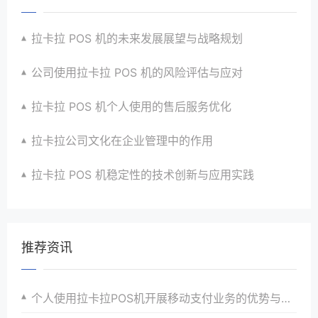
拉卡拉 POS 机的未来发展展望与战略规划
公司使用拉卡拉 POS 机的风险评估与应对
拉卡拉 POS 机个人使用的售后服务优化
拉卡拉公司文化在企业管理中的作用
拉卡拉 POS 机稳定性的技术创新与应用实践
推荐资讯
个人使用拉卡拉POS机开展移动支付业务的优势与策略