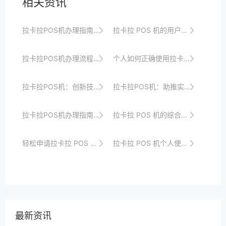
相关资讯
拉卡拉POS机办理指南：为商家提供高效支付解决方案
拉卡拉 POS 机的用户体验与反馈
拉卡拉POS机办理流程中的细节决定成败
个人如何正确使用拉卡拉 POS 机
拉卡拉POS机：创新技术，引领支付新时代
拉卡拉POS机：助推实体经济发展与互联网的深度融合
拉卡拉POS机办理指南：为你的支付增添新动力
拉卡拉 POS 机的综合效益评估与提升策略
轻松申请拉卡拉 POS 机的秘诀
拉卡拉 POS 机个人使用的售后服务优化
最新资讯