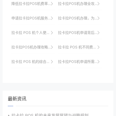
降低拉卡拉POS机费率的技巧分享
拉卡拉POS机办理全攻略，快速上手不迷路
申请拉卡拉POS机服务的好处
拉卡拉POS机办理，为商户提供全方位的支付解决方案
拉卡拉 POS 机个人使用的便捷性提升
拉卡拉POS机申请背后的技术支持与服务承诺
拉卡拉POS机办理攻略：为你的支付增添新动力
拉卡拉 POS 机不同费率模式对比
拉卡拉 POS 机的综合风险管理与防范
拉卡拉POS机申请所需资料清单，一次备齐不遗漏
最新资讯
拉卡拉 POS 机的未来发展展望与战略规划