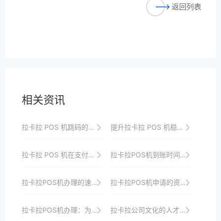
返回列表
相关资讯
拉卡拉 POS 机跳码的原因
提升拉卡拉 POS 机稳定性的策略
拉卡拉 POS 机在支付安全与便捷性上的平衡
拉卡拉POS机到账时间常见问题解答，助你轻松收款
拉卡拉POS机办理的速度提升对个人和公司业务发展的影响
拉卡拉POS机申请的资质要求
拉卡拉POS机办理：为商户实现高效支付管理
拉卡拉公司文化的人才培养