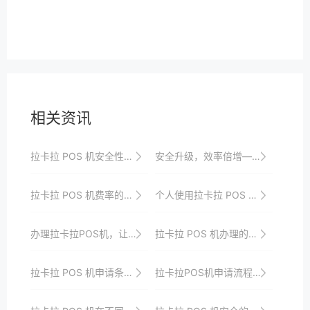
相关资讯
拉卡拉 POS 机安全性相关类
安全升级，效率倍增——拉卡拉POS机申请体验分享
拉卡拉 POS 机费率的竞争优势分析
个人使用拉卡拉 POS 机的场景拓展
办理拉卡拉POS机，让您的店铺支付更加畅通无阻
拉卡拉 POS 机办理的时间周期
拉卡拉 POS 机申请条件的深度解读
拉卡拉POS机申请流程中的客户服务与支持