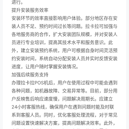
进行。
提升安装服务效率
安装环节的效率直接影响用户体验。部分地区存在安
装人员不足、预约时间过长等问题。拉卡拉可加强与
各地服务商的合作，扩大安装团队规模，并对安装人
员进行专业培训，提高其技术水平和服务意识。此
外，建立安装预约系统，用户可根据自身时间灵活预
约安装时间，系统自动分配安装人员并实时反馈安装
进度，让用户随时掌握安装情况。
加强后续服务支持
办理拉卡拉POS机后，用户在使用过程中可能会遇到
各种问题，如机器故障、交易异常等。目前，部分用
户反映售后响应速度慢，问题解决周期长。应建立
24小时客服热线，确保用户在遇到问题时能及时联
系到客服人员。同时，优化客服处理流程，对于常见
问题设置快速解决方案，提高问题解决效率。此外，