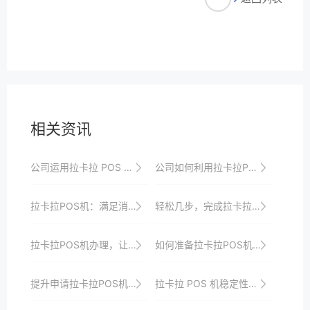
相关资讯
公司运用拉卡拉 POS 机实现数字化转型
公司如何利用拉卡拉POS机提升财务管理效率？
拉卡拉POS机：满足消费者与商家的双重需求
轻松几步，完成拉卡拉POS机的高效申请
拉卡拉POS机办理，让您的店铺更加现代化
如何准备拉卡拉POS机申请所需资质？这里有指南
提升申请拉卡拉POS机成功率的技巧
拉卡拉 POS 机稳定性的环境适应性