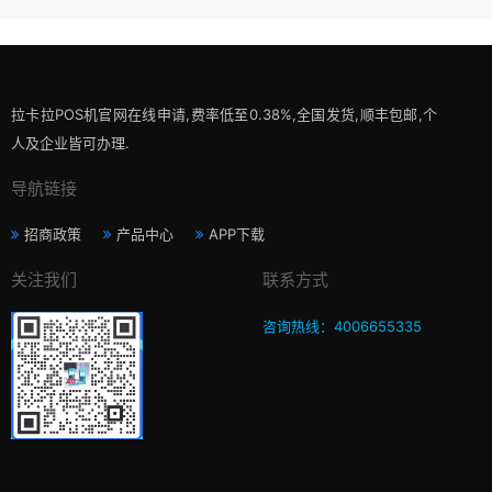
拉卡拉POS机官网在线申请,费率低至0.38%,全国发货,顺丰包邮,个
人及企业皆可办理.
导航链接
招商政策
产品中心
APP下载
关注我们
联系方式
咨询热线：4006655335