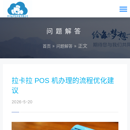
问题解答
»
» 正文
首页
问题解答
拉卡拉 POS 机办理的流程优化建
议
2026-5-20