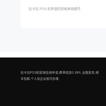
拉卡拉 POS 机申请的资格审查细节
拉卡拉POS机官网在线申请,费率低至0.38%,全国发货,顺
丰包邮,个人及企业皆可办理.