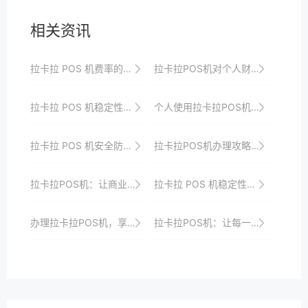
相关资讯
拉卡拉 POS 机费率的长期稳定性分析
拉卡拉POS机对个人财务管理的帮助
拉卡拉 POS 机稳定性的软件升级
个人使用拉卡拉POS机的风险防控体系建设与实践
拉卡拉 POS 机安全防范意识培养
拉卡拉POS机办理攻略：解决支付难题的最佳方案
拉卡拉POS机：让商业支付更轻松
拉卡拉 POS 机稳定性的市场认可
办理拉卡拉POS机，享受支付便利新生活
拉卡拉POS机：让每一分钱都花在刀刃上