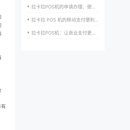
拉卡拉POS机的申请办理、使用技巧与注意事项
到
拉卡拉 POS 机的移动支付便利性
的
拉卡拉POS机：让商业支付更轻松
选
每
，
及
本有