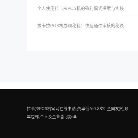
个人使用拉卡拉POS机的盈利模式探索与实践
拉卡拉POS机办理秘籍：快速通过审核的秘诀
拉卡拉POS机官网在线申请,费率低至0.38%,全国发货,顺
丰包邮,个人及企业皆可办理.