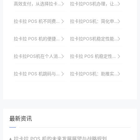
高效支付，从选择拉卡拉POS机开始
拉卡拉POS机办理，让您的店铺更具现代化感
拉卡拉 POS 机不同费率模式对比
拉卡拉POS机：简化申请流程，提升支付体验
拉卡拉 POS 机的便捷操作优势
拉卡拉POS机稳定性能的案例分享
拉卡拉POS机在个人消费中的便捷性体验
拉卡拉 POS 机稳定性的软件与硬件保障
拉卡拉 POS 机跳码与行业规范
拉卡拉POS机：助推实体经济与互联网的深度融合
最新资讯
拉卡拉 POS 机的未来发展展望与战略规划