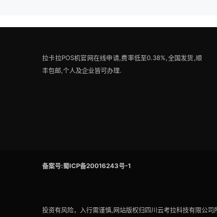
拉卡拉POS机官网在线申请,费率低至0.38%,全国发货,顺
丰包邮,个人及企业皆可办理.
备案号:蜀ICP备20016243号-1
投资有风险，入行需谨慎,网站版权归四川云考拉科技有限公司