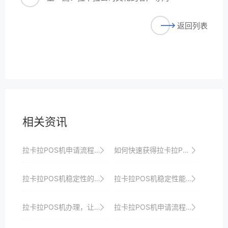
返回列表
相关资讯
拉卡拉POS机申请流程详解，助力商户快速接入支付系统
如何快速获得拉卡拉POS机服务
拉卡拉POS机稳定性的环境适应性
拉卡拉POS机稳定性能的案例分享
拉卡拉POS机办理，让您的商业迈向更高阶段
拉卡拉POS机申请流程优化，助力小微商户快速发展