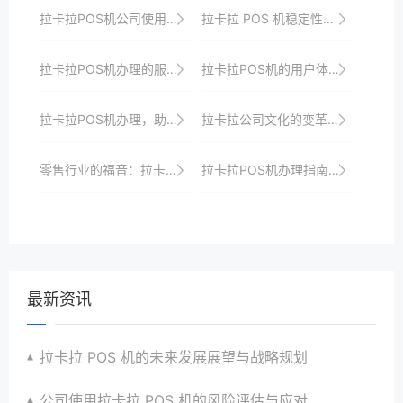
拉卡拉POS机公司使用的安全性与风险控制
拉卡拉 POS 机稳定性对用户满意度的影响
拉卡拉POS机办理的服务优化路径与个人和公司的需求满足
拉卡拉POS机的用户体验优化与提升策略
拉卡拉POS机办理，助力商户支付快速升级
拉卡拉公司文化的变革与适应
零售行业的福音：拉卡拉POS机助力销售升级
拉卡拉POS机办理指南：解锁商业支付新选择
最新资讯
拉卡拉 POS 机的未来发展展望与战略规划
公司使用拉卡拉 POS 机的风险评估与应对