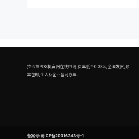
拉卡拉POS机官网在线申请,费率低至0.38%,全国发货,顺
丰包邮,个人及企业皆可办理.
备案号:蜀ICP备20016243号-1