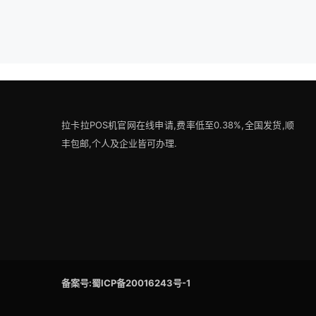
拉卡拉POS机官网在线申请,费率低至0.38%,全国发货,顺
丰包邮,个人及企业皆可办理.
备案号:蜀ICP备20016243号-1