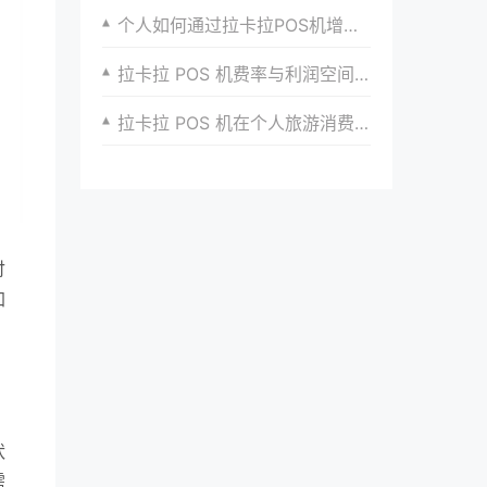
个人如何通过拉卡拉POS机增加客户流量与粘性？
拉卡拉 POS 机费率与利润空间的平衡
拉卡拉 POS 机在个人旅游消费支付中的便利性
付
加
，
状
需