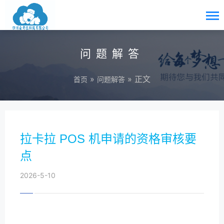
问题解答
»
» 正文
首页
问题解答
拉卡拉 POS 机申请的资格审核要
点
2026-5-10