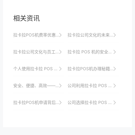
相关资讯
拉卡拉POS机费率优惠政策及活动解读
拉卡拉公司文化的未来展望与规划
拉卡拉公司文化与员工凝聚力
拉卡拉 POS 机的安全技术揭秘
个人使用拉卡拉 POS 机的优势
拉卡拉POS机办理秘籍，为您量身定制方案
安全、便捷、高效——拉卡拉POS机申请体验分享
公司利用拉卡拉 POS 机提升客户满意度
拉卡拉POS机申请背后的科技与安全双重保障
公司选择拉卡拉 POS 机的综合评估指标