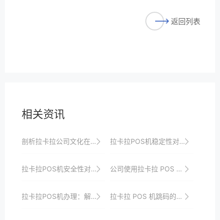
返回列表
相关资讯
剖析拉卡拉公司文化在POS机用户忠诚度培养中的作用机制
拉卡拉POS机稳定性对商户业务的重要性
拉卡拉POS机安全性对用户资金的保护机制
公司使用拉卡拉 POS 机的效率提升
拉卡拉POS机办理：解锁更多支付可能性
拉卡拉 POS 机跳码的技术原理