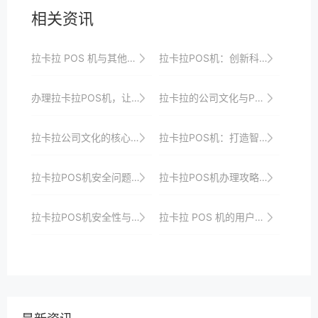
相关资讯
拉卡拉 POS 机与其他品牌的对比
拉卡拉POS机：创新科技，让商业更加智能
办理拉卡拉POS机，让您的店铺备受瞩目
拉卡拉的公司文化与POS机行业合作共赢模式的构建
拉卡拉公司文化的核心价值观与理念解读
拉卡拉POS机：打造智慧零售的支付新引擎
拉卡拉POS机安全问题的应急处理机制
拉卡拉POS机办理攻略：轻松拓展你的支付渠道
拉卡拉POS机安全性与用户信任的建立
拉卡拉 POS 机的用户需求洞察与产品创新