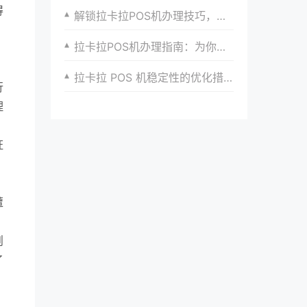
得
解锁拉卡拉POS机办理技巧，提升你的支付效率
拉卡拉POS机办理指南：为你的支付增添新动力
拉卡拉 POS 机稳定性的优化措施
行
理
证
遭
则
了