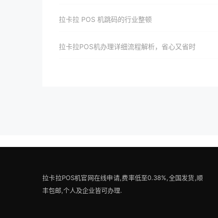
拉卡拉 POS 机跳码的行业整顿
拉卡拉POS机办理详细流程解析，省心又省时
拉卡拉POS机官网在线申请,费率低至0.38%,全国发货,顺
丰包邮,个人及企业皆可办理.