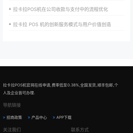
拉卡拉POS机在公司收款与支付中的流程优化
拉卡拉 POS 机的创新服务模式与用户价值创造
拉卡拉POS机官网在线申请,费率低至0.38%,全国发货,顺丰包邮,个
人及企业皆可办理.
导航链接
招商政策
产品中心
APP下载
关注我们
联系方式