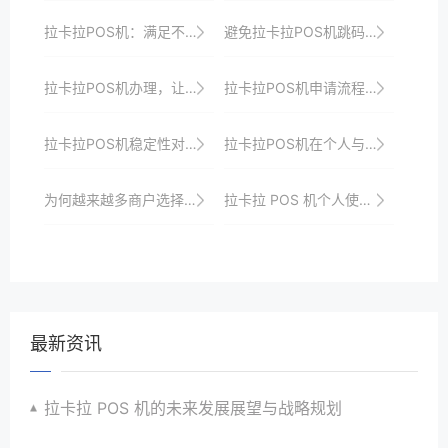
拉卡拉POS机：满足不断变化的支付需求
避免拉卡拉POS机跳码的方法
拉卡拉POS机办理，让您的店铺更加便捷高效
拉卡拉POS机申请流程中的注意事项与技巧
拉卡拉POS机稳定性对公司业务连续性的重要意义
拉卡拉POS机在个人与公司使用中的差异与共性
为何越来越多商户选择拉卡拉POS机办理服务
拉卡拉 POS 机个人使用的功能探索
最新资讯
拉卡拉 POS 机的未来发展展望与战略规划