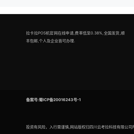
拉卡拉POS机官网在线申请,费率低至0.38%,全国发货,顺
丰包邮,个人及企业皆可办理.
备案号:蜀ICP备20016243号-1
投资有风险，入行需谨慎,网站版权归四川云考拉科技有限公司