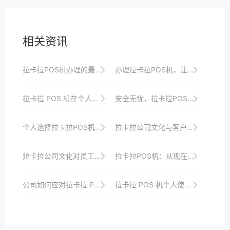
相关资讯
拉卡拉POS机办理的最佳时机与地点选择
办理拉卡拉POS机，让您的收款业务更加专业
拉卡拉 POS 机在个人消费中的应用
安全无忧，拉卡拉POS机申请流程中的安全保障措施
个人选择拉卡拉POS机的综合考量因素分析
拉卡拉公司文化与客户关系
拉卡拉公司文化对员工和客户的影响
拉卡拉POS机：从现在到未来，支付科技的守护者
公司如何应对拉卡拉 POS 机费率调整
拉卡拉 POS 机个人使用的售后服务优化