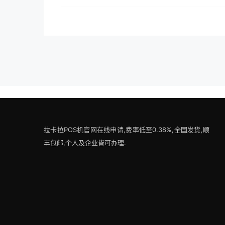
拉卡拉POS机官网在线申请,费率低至0.38%,全国发货,顺
丰包邮,个人及企业皆可办理.