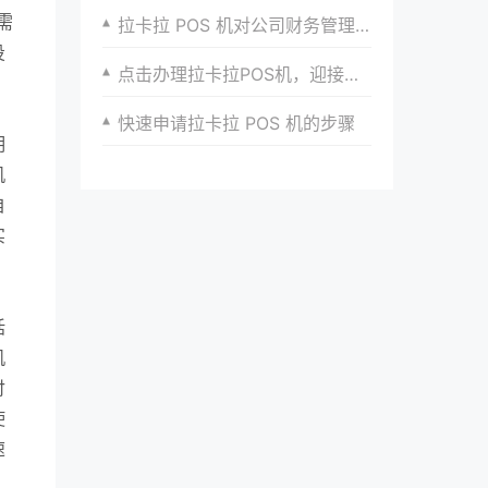
需
拉卡拉 POS 机对公司财务管理的优化
投
点击办理拉卡拉POS机，迎接商户支付的新篇章
快速申请拉卡拉 POS 机的步骤
明
机
自
实
括
机
付
使
速