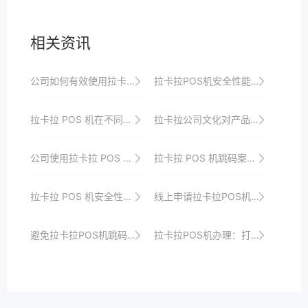
相关资讯
公司如何有效使用拉卡拉POS机
拉卡拉POS机安全性能与用户信任关系的建立
拉卡拉 POS 机在不同公司行业的应用
拉卡拉公司文化对产品研发与服务质量的影响
公司使用拉卡拉 POS 机的数据分析应用
拉卡拉 POS 机跳码案例解读
拉卡拉 POS 机安全性能提升策略
线上申请拉卡拉POS机，快速便捷
避免拉卡拉POS机跳码的方法
拉卡拉POS机办理：打破支付壁垒，迎接高效支付时代