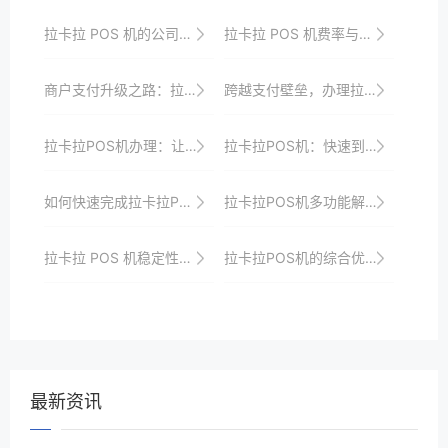
拉卡拉 POS 机的公司文化与产品服务的融合
拉卡拉 POS 机费率与商户盈利能力
商户支付升级之路：拉卡拉POS机申请与操作指南
跨越支付壁垒，办理拉卡拉POS机开启新商机
拉卡拉POS机办理：让支付变得更加简单高效
拉卡拉POS机：快速到账，资金无忧，商家必备
如何快速完成拉卡拉POS机申请，提升支付效率
拉卡拉POS机多功能解析，满足多样化支付需求
拉卡拉 POS 机稳定性在不同环境下的表现
拉卡拉POS机的综合优势评估与市场竞争力提升
最新资讯