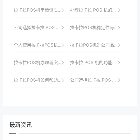
拉卡拉POS机申请资质审核流程揭秘
办理拉卡拉 POS 机的费用明细
公司选择拉卡拉 POS 机的综合评估指标
拉卡拉POS机稳定性与系统兼容性的关系探讨
个人使用拉卡拉POS机的资金周转优化策略
拉卡拉POS机对公司品牌形象的提升
拉卡拉POS机办理新突破：资料简化，效率提升
拉卡拉 POS 机的功能特点与应用优势
拉卡拉POS机如何帮助商家降低交易成本
公司选择拉卡拉 POS 机的考量因素
最新资讯