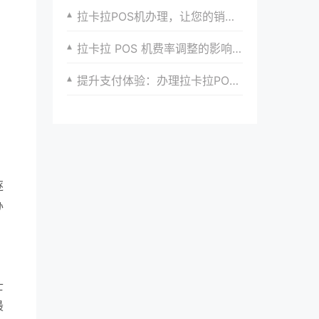
拉卡拉POS机办理，让您的销售更加高效
拉卡拉 POS 机费率调整的影响与应对策略
提升支付体验：办理拉卡拉POS机，从此告别繁琐支付流程
逐
办
士
最