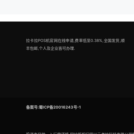
拉卡拉POS机官网在线申请,费率低至0.38%,全国发货,顺
丰包邮,个人及企业皆可办理.
备案号:蜀ICP备20016243号-1