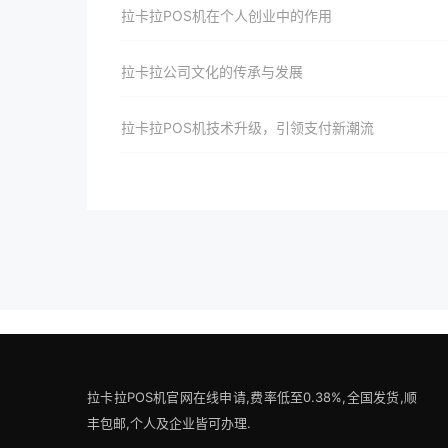
拉卡拉POS机在个人创业中的作用
拉卡拉公司文化的传承与发展
拉卡拉POS机技术升级，引领支付新潮流
拉卡拉POS机官网在线申请,费率低至0.38%,全国发货,顺
丰包邮,个人及企业皆可办理.