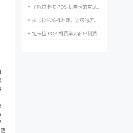
了解拉卡拉 POS 机申请的常见问题
拉卡拉POS机办理，让您的店铺交易更加快捷
拉卡拉 POS 机费率对商户利润的影响
日
极
足
信
店
足
了便