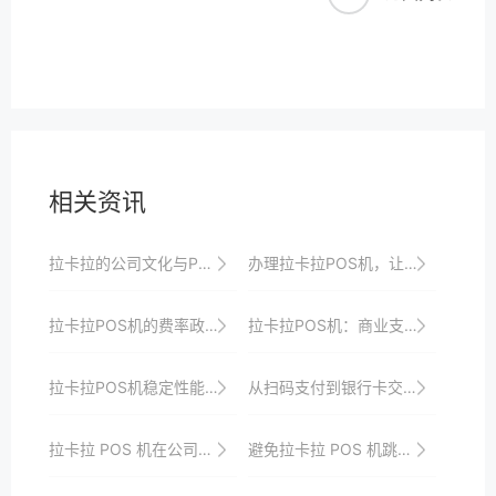
相关资讯
拉卡拉的公司文化与POS机行业技术创新驱动的发展战略
办理拉卡拉POS机，让您的支付过程更加高效便捷
拉卡拉POS机的费率政策与市场适应性分析
拉卡拉POS机：商业支付的新选择
拉卡拉POS机稳定性能的案例分享
从扫码支付到银行卡交易，拉卡拉POS机功能一网打尽
拉卡拉 POS 机在公司收款中的应用策略
避免拉卡拉 POS 机跳码的方法